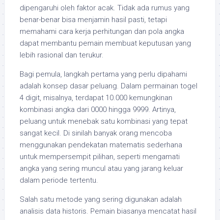
dipengaruhi oleh faktor acak. Tidak ada rumus yang
benar-benar bisa menjamin hasil pasti, tetapi
memahami cara kerja perhitungan dan pola angka
dapat membantu pemain membuat keputusan yang
lebih rasional dan terukur.
Bagi pemula, langkah pertama yang perlu dipahami
adalah konsep dasar peluang. Dalam permainan togel
4 digit, misalnya, terdapat 10.000 kemungkinan
kombinasi angka dari 0000 hingga 9999. Artinya,
peluang untuk menebak satu kombinasi yang tepat
sangat kecil. Di sinilah banyak orang mencoba
menggunakan pendekatan matematis sederhana
untuk mempersempit pilihan, seperti mengamati
angka yang sering muncul atau yang jarang keluar
dalam periode tertentu.
Salah satu metode yang sering digunakan adalah
analisis data historis. Pemain biasanya mencatat hasil