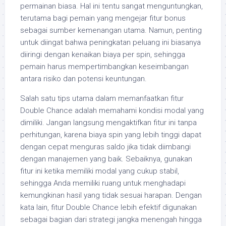
permainan biasa. Hal ini tentu sangat menguntungkan,
terutama bagi pemain yang mengejar fitur bonus
sebagai sumber kemenangan utama. Namun, penting
untuk diingat bahwa peningkatan peluang ini biasanya
diiringi dengan kenaikan biaya per spin, sehingga
pemain harus mempertimbangkan keseimbangan
antara risiko dan potensi keuntungan.
Salah satu tips utama dalam memanfaatkan fitur
Double Chance adalah memahami kondisi modal yang
dimiliki. Jangan langsung mengaktifkan fitur ini tanpa
perhitungan, karena biaya spin yang lebih tinggi dapat
dengan cepat menguras saldo jika tidak diimbangi
dengan manajemen yang baik. Sebaiknya, gunakan
fitur ini ketika memiliki modal yang cukup stabil,
sehingga Anda memiliki ruang untuk menghadapi
kemungkinan hasil yang tidak sesuai harapan. Dengan
kata lain, fitur Double Chance lebih efektif digunakan
sebagai bagian dari strategi jangka menengah hingga