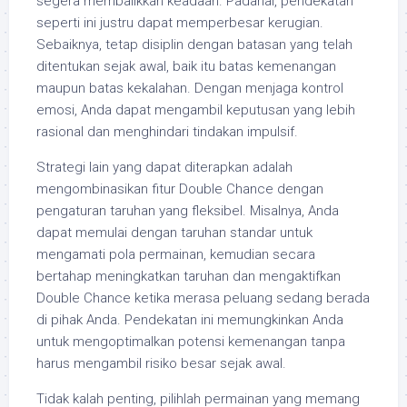
segera membalikkan keadaan. Padahal, pendekatan
seperti ini justru dapat memperbesar kerugian.
Sebaiknya, tetap disiplin dengan batasan yang telah
ditentukan sejak awal, baik itu batas kemenangan
maupun batas kekalahan. Dengan menjaga kontrol
emosi, Anda dapat mengambil keputusan yang lebih
rasional dan menghindari tindakan impulsif.
Strategi lain yang dapat diterapkan adalah
mengombinasikan fitur Double Chance dengan
pengaturan taruhan yang fleksibel. Misalnya, Anda
dapat memulai dengan taruhan standar untuk
mengamati pola permainan, kemudian secara
bertahap meningkatkan taruhan dan mengaktifkan
Double Chance ketika merasa peluang sedang berada
di pihak Anda. Pendekatan ini memungkinkan Anda
untuk mengoptimalkan potensi kemenangan tanpa
harus mengambil risiko besar sejak awal.
Tidak kalah penting, pilihlah permainan yang memang