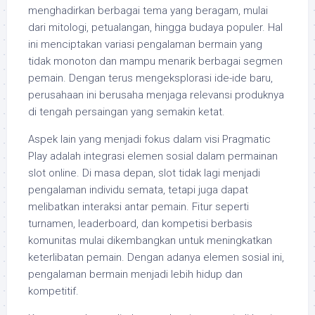
menghadirkan berbagai tema yang beragam, mulai
dari mitologi, petualangan, hingga budaya populer. Hal
ini menciptakan variasi pengalaman bermain yang
tidak monoton dan mampu menarik berbagai segmen
pemain. Dengan terus mengeksplorasi ide-ide baru,
perusahaan ini berusaha menjaga relevansi produknya
di tengah persaingan yang semakin ketat.
Aspek lain yang menjadi fokus dalam visi Pragmatic
Play adalah integrasi elemen sosial dalam permainan
slot online. Di masa depan, slot tidak lagi menjadi
pengalaman individu semata, tetapi juga dapat
melibatkan interaksi antar pemain. Fitur seperti
turnamen, leaderboard, dan kompetisi berbasis
komunitas mulai dikembangkan untuk meningkatkan
keterlibatan pemain. Dengan adanya elemen sosial ini,
pengalaman bermain menjadi lebih hidup dan
kompetitif.