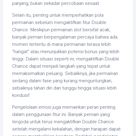
panjang, bukan sekadar percobaan sesaat.
Selain itu, penting untuk memperhatikan pola
permainan sebelum mengaktifkan fitur Double
Chance. Meskipun permainan slot bersifat acak,
banyak pemain berpengalaman percaya bahwa ada
momen tertentu di mana permainan terasa lebih
“hangat” atau menunjukkan potensi bonus yang lebih
tinggi. Dalam situasi seperti ini, mengaktifkan Double
Chance dapat menjadi langkah yang tepat untuk
memaksimalkan peluang. Sebaliknya, jika permainan
sedang dalam fase yang kurang menguntungkan,
sebaiknya tahan diri dan tunggu hingga situasi lebih
kondusif.
Pengelolaan emosi juga memainkan peran penting
dalam penggunaan fitur ini. Banyak pemain yang
tergoda untuk terus mengaktifkan Double Chance
setelah mengalami kekalahan, dengan harapan dapat