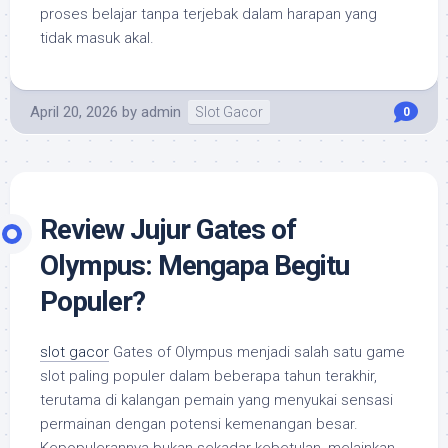
proses belajar tanpa terjebak dalam harapan yang
tidak masuk akal.
April 20, 2026
by
admin
Slot Gacor
0
Review Jujur Gates of
Olympus: Mengapa Begitu
Populer?
slot gacor
Gates of Olympus menjadi salah satu game
slot paling populer dalam beberapa tahun terakhir,
terutama di kalangan pemain yang menyukai sensasi
permainan dengan potensi kemenangan besar.