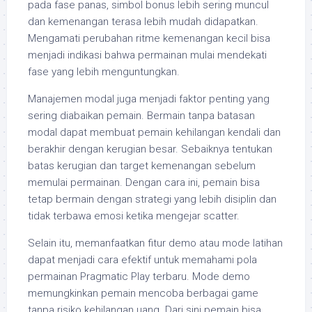
pada fase panas, simbol bonus lebih sering muncul
dan kemenangan terasa lebih mudah didapatkan.
Mengamati perubahan ritme kemenangan kecil bisa
menjadi indikasi bahwa permainan mulai mendekati
fase yang lebih menguntungkan.
Manajemen modal juga menjadi faktor penting yang
sering diabaikan pemain. Bermain tanpa batasan
modal dapat membuat pemain kehilangan kendali dan
berakhir dengan kerugian besar. Sebaiknya tentukan
batas kerugian dan target kemenangan sebelum
memulai permainan. Dengan cara ini, pemain bisa
tetap bermain dengan strategi yang lebih disiplin dan
tidak terbawa emosi ketika mengejar scatter.
Selain itu, memanfaatkan fitur demo atau mode latihan
dapat menjadi cara efektif untuk memahami pola
permainan Pragmatic Play terbaru. Mode demo
memungkinkan pemain mencoba berbagai game
tanpa risiko kehilangan uang. Dari sini pemain bisa