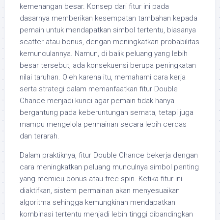
kemenangan besar. Konsep dari fitur ini pada
dasarnya memberikan kesempatan tambahan kepada
pemain untuk mendapatkan simbol tertentu, biasanya
scatter atau bonus, dengan meningkatkan probabilitas
kemunculannya. Namun, di balik peluang yang lebih
besar tersebut, ada konsekuensi berupa peningkatan
nilai taruhan. Oleh karena itu, memahami cara kerja
serta strategi dalam memanfaatkan fitur Double
Chance menjadi kunci agar pemain tidak hanya
bergantung pada keberuntungan semata, tetapi juga
mampu mengelola permainan secara lebih cerdas
dan terarah.
Dalam praktiknya, fitur Double Chance bekerja dengan
cara meningkatkan peluang munculnya simbol penting
yang memicu bonus atau free spin. Ketika fitur ini
diaktifkan, sistem permainan akan menyesuaikan
algoritma sehingga kemungkinan mendapatkan
kombinasi tertentu menjadi lebih tinggi dibandingkan