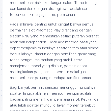
memperbesar risiko kehilangan saldo. Tetap tenang
dan konsisten dengan strategi awal adalah cara
terbaik untuk menjaga ritme permainan.
Pada akhirnya, penting untuk diingat bahwa semua
permainan slot Pragmatic Play dirancang dengan
sistem RNG yang memastikan setiap putaran bersifat
acak dan independen. Tidak ada metode pasti yang
dapat menjamin munculnya scatter hitam atau simbol
bonus lainnya. Namun dengan pemilihan game yang
tepat, pengaturan taruhan yang stabil, serta
manajemen modal yang disiplin, pemain dapat
meningkatkan pengalaman bermain sekaligus
memperbesar peluang mendapatkan fitur bonus.
Bagi banyak pemain, sensasi menunggu munculnya
scatter hingga akhirnya memicu free spin adalah
bagian paling menarik dari permainan slot. Ketika tiga
atau lebih scatter muncul di layar, momen tersebut