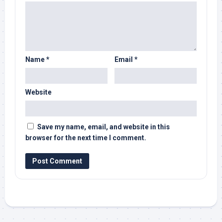
Name
*
Email
*
Website
Save my name, email, and website in this
browser for the next time I comment.