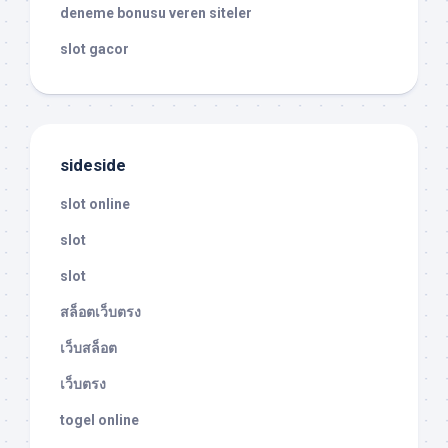
deneme bonusu veren siteler
slot gacor
sideside
slot online
slot
slot
สล็อตเว็บตรง
เว็บสล็อต
เว็บตรง
togel online