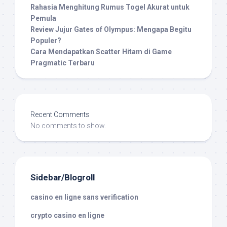
Rahasia Menghitung Rumus Togel Akurat untuk
Pemula
Review Jujur Gates of Olympus: Mengapa Begitu
Populer?
Cara Mendapatkan Scatter Hitam di Game
Pragmatic Terbaru
Recent Comments
No comments to show.
Sidebar/Blogroll
casino en ligne sans verification
crypto casino en ligne