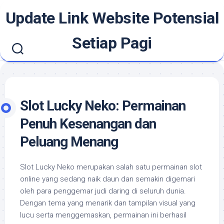
Skip
Update Link Website Potensial
to
content
Setiap Pagi
Slot Lucky Neko: Permainan
Penuh Kesenangan dan
Peluang Menang
Slot Lucky Neko merupakan salah satu permainan slot
online yang sedang naik daun dan semakin digemari
oleh para penggemar judi daring di seluruh dunia.
Dengan tema yang menarik dan tampilan visual yang
lucu serta menggemaskan, permainan ini berhasil