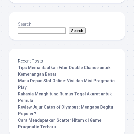
Search
Search
Recent Posts
Tips Memanfaatkan Fitur Double Chance untuk
Kemenangan Besar
Masa Depan Slot Online: Visi dan Misi Pragmatic
Play
Rahasia Menghitung Rumus Togel Akurat untuk
Pemula
Review Jujur Gates of Olympus: Mengapa Begitu
Populer?
Cara Mendapatkan Scatter Hitam di Game
Pragmatic Terbaru