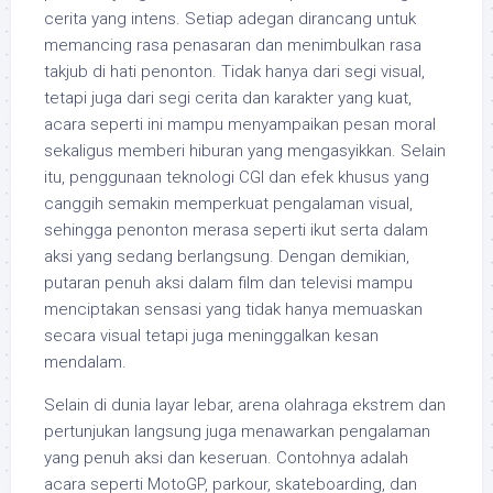
cerita yang intens. Setiap adegan dirancang untuk
memancing rasa penasaran dan menimbulkan rasa
takjub di hati penonton. Tidak hanya dari segi visual,
tetapi juga dari segi cerita dan karakter yang kuat,
acara seperti ini mampu menyampaikan pesan moral
sekaligus memberi hiburan yang mengasyikkan. Selain
itu, penggunaan teknologi CGI dan efek khusus yang
canggih semakin memperkuat pengalaman visual,
sehingga penonton merasa seperti ikut serta dalam
aksi yang sedang berlangsung. Dengan demikian,
putaran penuh aksi dalam film dan televisi mampu
menciptakan sensasi yang tidak hanya memuaskan
secara visual tetapi juga meninggalkan kesan
mendalam.
Selain di dunia layar lebar, arena olahraga ekstrem dan
pertunjukan langsung juga menawarkan pengalaman
yang penuh aksi dan keseruan. Contohnya adalah
acara seperti MotoGP, parkour, skateboarding, dan