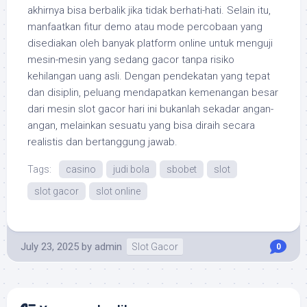
akhirnya bisa berbalik jika tidak berhati-hati. Selain itu,
manfaatkan fitur demo atau mode percobaan yang
disediakan oleh banyak platform online untuk menguji
mesin-mesin yang sedang gacor tanpa risiko
kehilangan uang asli. Dengan pendekatan yang tepat
dan disiplin, peluang mendapatkan kemenangan besar
dari mesin slot gacor hari ini bukanlah sekadar angan-
angan, melainkan sesuatu yang bisa diraih secara
realistis dan bertanggung jawab.
Tags:
casino
judi bola
sbobet
slot
slot gacor
slot online
July 23, 2025
by
admin
Slot Gacor
0