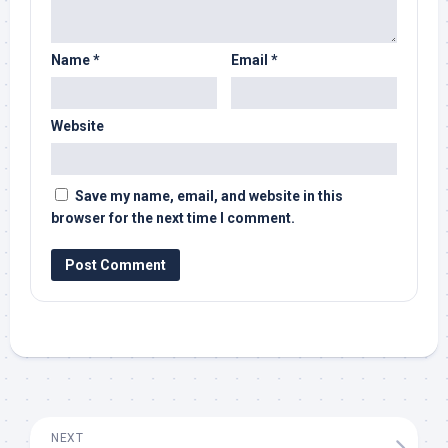
Name
*
Email
*
Website
Save my name, email, and website in this
browser for the next time I comment.
NEXT