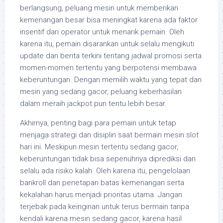
berlangsung, peluang mesin untuk memberikan
kemenangan besar bisa meningkat karena ada faktor
insentif dari operator untuk menarik pemain. Oleh
karena itu, pemain disarankan untuk selalu mengikuti
update dan berita terkini tentang jadwal promosi serta
momen-momen tertentu yang berpotensi membawa
keberuntungan. Dengan memilih waktu yang tepat dan
mesin yang sedang gacor, peluang keberhasilan
dalam meraih jackpot pun tentu lebih besar.
Akhirnya, penting bagi para pemain untuk tetap
menjaga strategi dan disiplin saat bermain mesin slot
hari ini. Meskipun mesin tertentu sedang gacor,
keberuntungan tidak bisa sepenuhnya diprediksi dan
selalu ada risiko kalah. Oleh karena itu, pengelolaan
bankroll dan penetapan batas kemenangan serta
kekalahan harus menjadi prioritas utama. Jangan
terjebak pada keinginan untuk terus bermain tanpa
kendali karena mesin sedang gacor, karena hasil