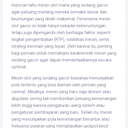
mencari tahu mesin slot mana yang sedang gacor
agar peluang menang mereka semakin besar dan
keuntungan yang diraih maksimal. Fenomena mesin
slot gacor ini tidak hanya sekadar keberuntungan,
tetapi juga dipengaruhi oleh berbagai faktor seperti
tingkat pengembalian (RTP), volatilitas mesin, serta
strategi bermain yang tepat. Oleh karena itu, penting
bagi pemain untuk memahami karakteristik mesin yang
sedang gacor agar dapat memanfaatkannya secara
optimal.
Mesin slot yang sedang gacor biasanya menunjukkan
pola tertentu yang bisa diamati oleh pemain yang
cermat. Misalnya, mesin yang baru saja direset atau
diupdate sering kali memberikan peluang kemenangan
lebih tinggi karena pengaturan ulang sistem atau
pengaturan pembayaran yang baru. Selain itu, mesin
yang menunjukkan pola kemenangan beruntun atau
frekuensi putaran yang menghasilkan jackpot kecil