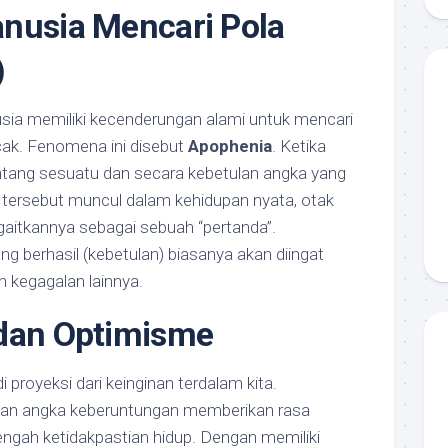
nusia Mencari Pola
)
usia memiliki kecenderungan alami untuk mencari
cak. Fenomena ini disebut
Apophenia
. Ketika
tang sesuatu dan secara kebetulan angka yang
 tersebut muncul dalam kehidupan nyata, otak
gaitkannya sebagai sebuah “pertanda”.
ng berhasil (kebetulan) biasanya akan diingat
an kegagalan lainnya.
 dan Optimisme
i proyeksi dari keinginan terdalam kita.
an angka keberuntungan memberikan rasa
tengah ketidakpastian hidup. Dengan memiliki