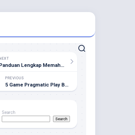
NEXT
Panduan Lengkap Memahami Fitur Multiplier Pragmatic Play.
PREVIOUS
5 Game Pragmatic Play Bertema Klasik dengan Jackpot Fantastis.
Search
Search