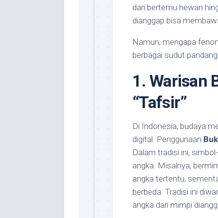
dari bertemu hewan hing
dianggap bisa membawa
Namun, mengapa fenomen
berbagai sudut pandang
1. Warisan 
“Tafsir”
Di Indonesia, budaya m
digital. Penggunaan
Buk
Dalam tradisi ini, simbo
angka. Misalnya, bermim
angka tertentu, sementa
berbeda. Tradisi ini di
angka dari mimpi diang