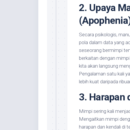
2. Upaya Ma
(Apophenia
Secara psikologis, man
pola dalam data yang a
seseorang bermimpi ten
berkaitan dengan mimpi
kita akan langsung men
Pengalaman satu kali ya
lebih kuat daripada ribu
3. Harapan
Mimpi sering kali menjad
Mengaitkan mimpi deng
harapan dan kendali di 