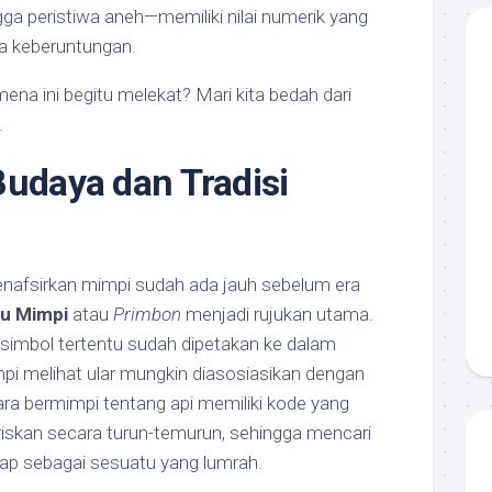
ga peristiwa aneh—memiliki nilai numerik yang
 keberuntungan.
a ini begitu melekat? Mari kita bedah dari
.
Budaya dan Tradisi
enafsirkan mimpi sudah ada jauh sebelum era
u Mimpi
atau
Primbon
menjadi rujukan utama.
l-simbol tertentu sudah dipetakan ke dalam
pi melihat ular mungkin diasosiasikan dengan
ra bermimpi tentang api memiliki kode yang
wariskan secara turun-temurun, sehingga mencari
gap sebagai sesuatu yang lumrah.