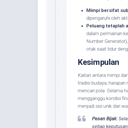
Mimpi bersifat sub
dipengaruhi oleh akt
Peluang tetaplah 
dalam permainan ke
Number Generator), s
otak saat tidur deng
Kesimpulan
Kaitan antara mimpi da
tradisi budaya, harapan
mencari pola. Selama ha
mengganggu kondisi fina
menjadi sisi unik dari 
Pesan Bijak:
Sela
setiap keputusan