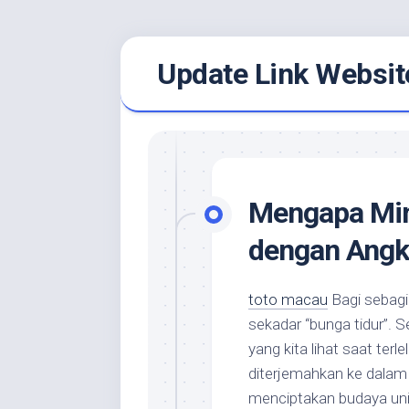
Skip
Update Link Website
to
content
Mengapa Mim
dengan Angk
toto macau
Bagi sebagi
sekadar “bunga tidur”. 
yang kita lihat saat ter
diterjemahkan ke dalam
menciptakan budaya uni