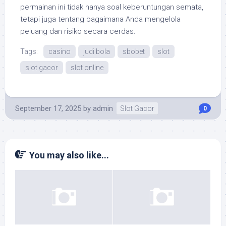
permainan ini tidak hanya soal keberuntungan semata,
tetapi juga tentang bagaimana Anda mengelola
peluang dan risiko secara cerdas.
Tags:
casino
judi bola
sbobet
slot
slot gacor
slot online
September 17, 2025
by
admin
Slot Gacor
0
You may also like...