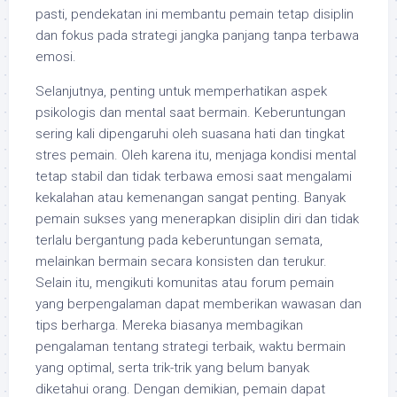
pasti, pendekatan ini membantu pemain tetap disiplin
dan fokus pada strategi jangka panjang tanpa terbawa
emosi.
Selanjutnya, penting untuk memperhatikan aspek
psikologis dan mental saat bermain. Keberuntungan
sering kali dipengaruhi oleh suasana hati dan tingkat
stres pemain. Oleh karena itu, menjaga kondisi mental
tetap stabil dan tidak terbawa emosi saat mengalami
kekalahan atau kemenangan sangat penting. Banyak
pemain sukses yang menerapkan disiplin diri dan tidak
terlalu bergantung pada keberuntungan semata,
melainkan bermain secara konsisten dan terukur.
Selain itu, mengikuti komunitas atau forum pemain
yang berpengalaman dapat memberikan wawasan dan
tips berharga. Mereka biasanya membagikan
pengalaman tentang strategi terbaik, waktu bermain
yang optimal, serta trik-trik yang belum banyak
diketahui orang. Dengan demikian, pemain dapat