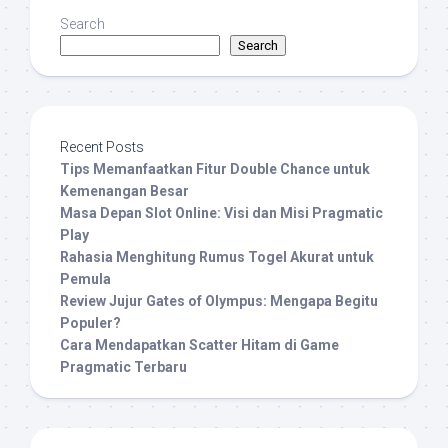
Search
Search
Recent Posts
Tips Memanfaatkan Fitur Double Chance untuk
Kemenangan Besar
Masa Depan Slot Online: Visi dan Misi Pragmatic
Play
Rahasia Menghitung Rumus Togel Akurat untuk
Pemula
Review Jujur Gates of Olympus: Mengapa Begitu
Populer?
Cara Mendapatkan Scatter Hitam di Game
Pragmatic Terbaru