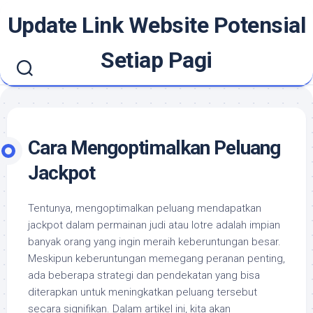
Skip
Update Link Website Potensial
to
content
Setiap Pagi
Cara Mengoptimalkan Peluang
Jackpot
Tentunya, mengoptimalkan peluang mendapatkan
jackpot dalam permainan judi atau lotre adalah impian
banyak orang yang ingin meraih keberuntungan besar.
Meskipun keberuntungan memegang peranan penting,
ada beberapa strategi dan pendekatan yang bisa
diterapkan untuk meningkatkan peluang tersebut
secara signifikan. Dalam artikel ini, kita akan